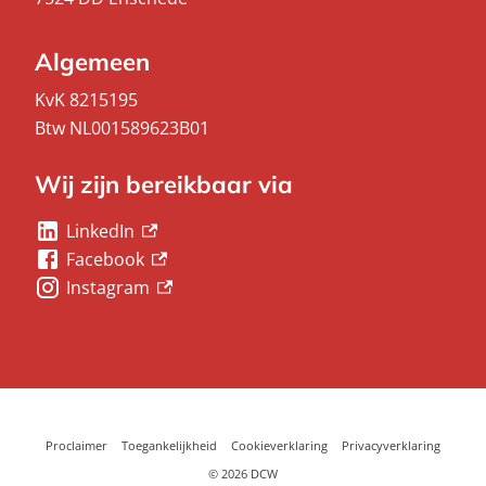
Algemeen
KvK 8215195
Btw NL001589623B01
Wij zijn bereikbaar via
LinkedIn
(externe link)
Facebook
(externe link)
Instagram
(externe link)
Proclaimer
Toegankelijkheid
Cookieverklaring
Privacyverklaring
©
2026 DCW